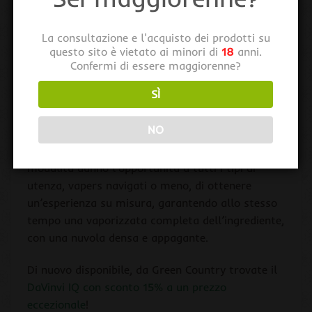
La consultazione e l'acquisto dei prodotti su
questo sito è vietato ai minori di
18
anni.
DaVinci IQ è anche l’unico
Confermi di essere maggiorenne?
SÌ
vaporizzatore che combina 3 diverse funzioni;
NO
oltre alla modalità Smart Path, offre le modalità
Precision mode e Boost mode (fino a 220C). Le 3
modalità danno l’opportunità a tutti i tipi di
utenza, vapers navigati o meno, di ottenere
un’esperienza su misura, garantendo allo stesso
tempo una vaporizzata completa dell’ingrediente,
con una nuvola densa e appagante.
Di nuovo disponibile, da Green Country trovate il
DaVinvi IQ con sconto 15% a un prezzo
eccezionale
!