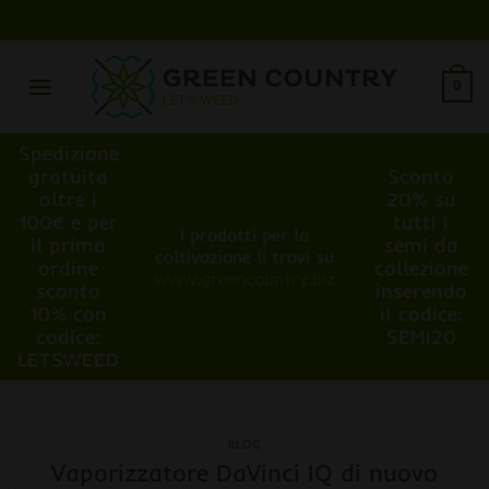
Salta
ai
contenuti
0
Spedizione
gratuita
Sconto
oltre i
20% su
100€ e per
tutti i
I prodotti per la
il primo
semi da
coltivazione li trovi su
ordine
collezione
www.greencountry.biz
sconto
inserendo
10% con
il codice:
codice:
SEMI20
LETSWEED
BLOG
Vaporizzatore DaVinci IQ di nuovo