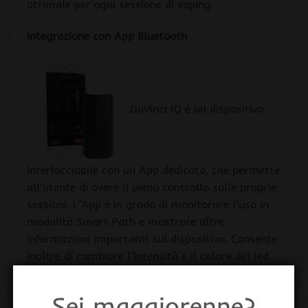
ottimale per ogni sessione di vaping.
Integrazione con App Bluetooth
DaVinci IQ è un dispositivo
interfacciabile con un App dedicata, che permette
all’utente di avere il pieno controllo sulle proprie
sessioni. L’App è in grado di monitorare l’uso in
modalità Smart Path e mostrare altre
informazioni importanti sul dispositivo. Consente
inoltre di cambiare l’intensità e il colore del led.
User friendly
Sei maggiorenne?