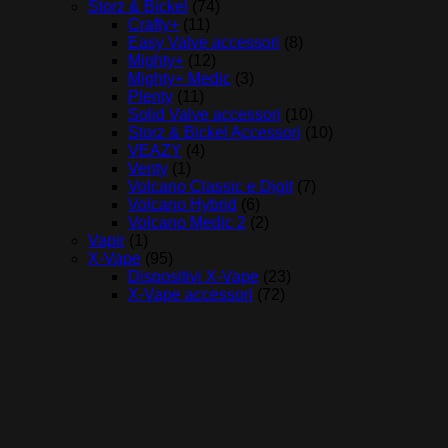
Storz & Bickel
(74)
Crafty+
(11)
Easy Valve accessori
(8)
Mighty+
(12)
Mighty+ Medic
(3)
Plenty
(11)
Solid Valve accessori
(10)
Storz & Bickel Accessori
(10)
VEAZY
(4)
Venty
(1)
Volcano Classic e Digit
(7)
Volcano Hybrid
(6)
Volcano Medic 2
(2)
Vapir
(1)
X-Vape
(95)
Dispositivi X-Vape
(23)
X-Vape accessori
(72)