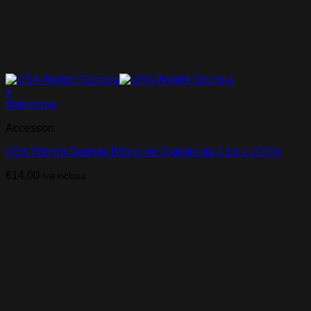
+
Anteprima
Accessori
USA Weight Georgia Bilancino Digitale da 0.1g a 1000g
€
14,00
iva inclusa