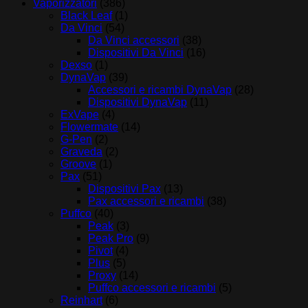
Vaporizzatori
(386)
Black Leaf
(1)
Da Vinci
(54)
Da Vinci accessori
(38)
Dispositivi Da Vinci
(16)
Dexso
(1)
DynaVap
(39)
Accessori e ricambi DynaVap
(28)
Dispositivi DynaVap
(11)
ExVape
(4)
Flowermate
(14)
G-Pen
(2)
Graveda
(2)
Groove
(1)
Pax
(51)
Dispositivi Pax
(13)
Pax accessori e ricambi
(38)
Puffco
(40)
Peak
(3)
Peak Pro
(9)
Pivot
(4)
Plus
(5)
Proxy
(14)
Puffco accessori e ricambi
(5)
Reinhart
(6)