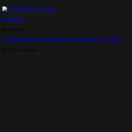
+
Anteprima
Accessori
USA Weight Las Vegas Bilancino Digitale da 0.1g a 200g
€
22,00
iva inclusa