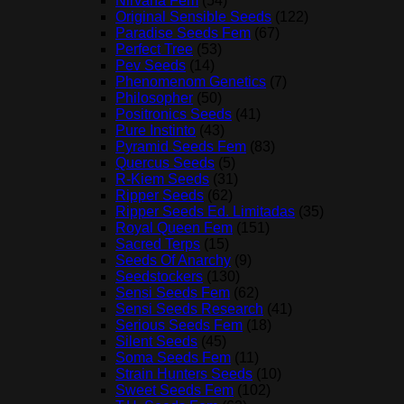
Nirvana Fem
(54)
Original Sensible Seeds
(122)
Paradise Seeds Fem
(67)
Perfect Tree
(53)
Pev Seeds
(14)
Phenomenom Genetics
(7)
Philosopher
(50)
Positronics Seeds
(41)
Pure Instinto
(43)
Pyramid Seeds Fem
(83)
Quercus Seeds
(5)
R-Kiem Seeds
(31)
Ripper Seeds
(62)
Ripper Seeds Ed. Limitadas
(35)
Royal Queen Fem
(151)
Sacred Terps
(15)
Seeds Of Anarchy
(9)
Seedstockers
(130)
Sensi Seeds Fem
(62)
Sensi Seeds Research
(41)
Serious Seeds Fem
(18)
Silent Seeds
(45)
Soma Seeds Fem
(11)
Strain Hunters Seeds
(10)
Sweet Seeds Fem
(102)