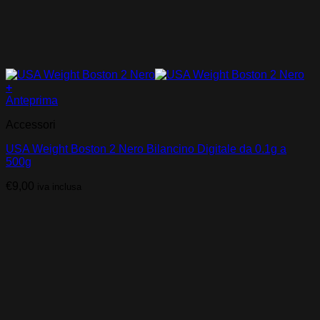
+
Anteprima
Accessori
USA Weight Boston 2 Nero Bilancino Digitale da 0.1g a
500g
€
9,00
iva inclusa