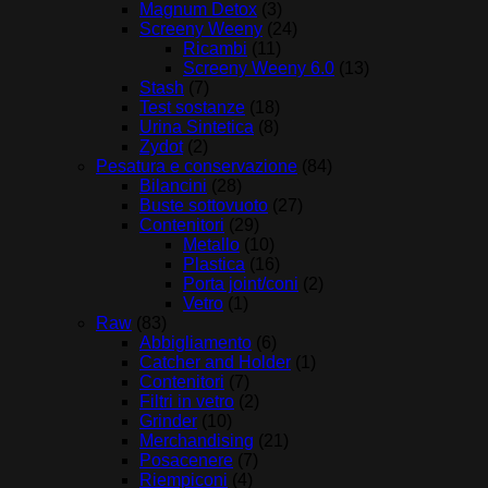
Magnum Detox
(3)
Screeny Weeny
(24)
Ricambi
(11)
Screeny Weeny 6.0
(13)
Stash
(7)
Test sostanze
(18)
Urina Sintetica
(8)
Zydot
(2)
Pesatura e conservazione
(84)
Bilancini
(28)
Buste sottovuoto
(27)
Contenitori
(29)
Metallo
(10)
Plastica
(16)
Porta joint/coni
(2)
Vetro
(1)
Raw
(83)
Abbigliamento
(6)
Catcher and Holder
(1)
Contenitori
(7)
Filtri in vetro
(2)
Grinder
(10)
Merchandising
(21)
Posacenere
(7)
Riempiconi
(4)