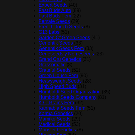
Expert Seeds
(40)
Fast Buds Auto
(89)
Fast Buds Fem
(22)
Female Seeds
(29)
French Touch Seeds
(8)
G13 Labs
(51)
Garden Of Green Seeds
(41)
Genehtik Seeds
(33)
Genehtik Seeds Fem
(33)
Geneseeds y Nemeseeds
(23)
Grand Cru Genetics
(31)
Grassomatic
(8)
Grateful Seeds
(52)
Green House Fem
(90)
Heavyweight Seeds
(28)
High Speed Buds
(31)
Humboldt Seed Organization
(35)
Humboldt Seeds Company
(81)
K.C. Brains Fem
(32)
Kannabia Seeds Fem
(51)
Karma Genetics
(20)
Mamiko Seeds
(29)
Medical Seeds
(53)
Monster Genetics
(8)