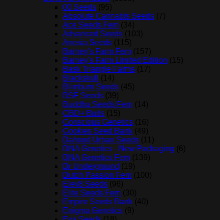
00 Seeds
(95)
Absolute Cannabis Seeds
(7)
Ace Seeds Fem
(34)
Advanced Seeds
(103)
Anesia Seeds
(115)
Barney's Farm Fem
(157)
Barney's Farm Limited Edition
(15)
Bask Triangle Farms
(17)
Blackskull
(14)
Blimburn Seeds
(45)
BSF Seeds
(39)
Buddha Seeds Fem
(14)
CBD+ Buds
(15)
Conscious Genetics
(16)
Cookies Seed Bank
(49)
Dahood Urban Seeds
(11)
DNA Genetics - New Packaging
(6)
DNA Genetics Fem
(139)
Dr Underground
(19)
Dutch Passion Fem
(100)
Elev8 Seeds
(96)
Elite Seeds Fem
(30)
Empire Seeds Bank
(40)
Enigma Genetics
(9)
Eva Seeds
(18)