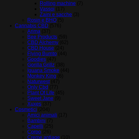
Rolling machine
(7)
Vassoi
(17)
Zaini e sacche
(3)
Rosin e BHO
(5)
Cannabis CBD
(576)
Arima
(37)
Bee Products
(59)
CBD Alchemy
(62)
CBD House
(24)
Flying Burrito
(44)
Goodies
(47)
Gorilla Grillz
(38)
Iguana Smoke
(44)
Monkey King
(6)
Naturwest
(47)
Only Cbd
(77)
Plant Of Life
(45)
Sweet Jane
(9)
Xuxes
(37)
Cosmetici
(204)
Amici animali
(17)
Bambini
(7)
Capelli
(25)
Corpo
(26)
Creme antiage
(10)