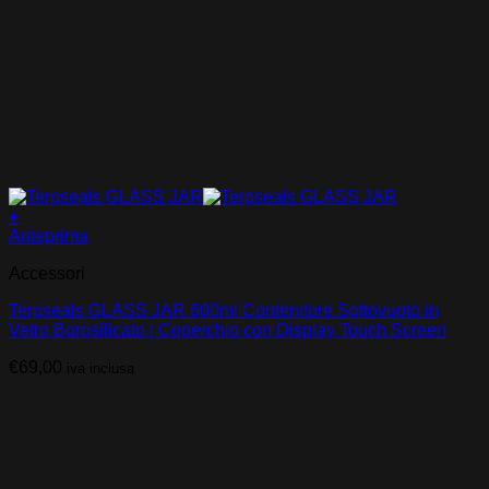
+
Anteprima
Accessori
Terpseals GLASS JAR 600ml Contenitore Sottovuoto in
Vetro Borosilicato | Coperchio con Display Touch Screen
€
69,00
iva inclusa