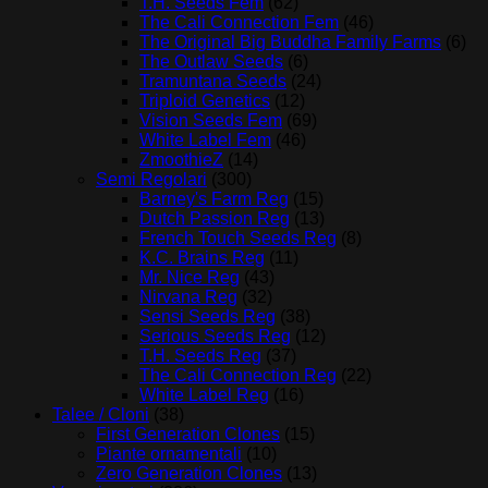
T.H. Seeds Fem
(62)
The Cali Connection Fem
(46)
The Original Big Buddha Family Farms
(6)
The Outlaw Seeds
(6)
Tramuntana Seeds
(24)
Triploid Genetics
(12)
Vision Seeds Fem
(69)
White Label Fem
(46)
ZmoothieZ
(14)
Semi Regolari
(300)
Barney's Farm Reg
(15)
Dutch Passion Reg
(13)
French Touch Seeds Reg
(8)
K.C. Brains Reg
(11)
Mr. Nice Reg
(43)
Nirvana Reg
(32)
Sensi Seeds Reg
(38)
Serious Seeds Reg
(12)
T.H. Seeds Reg
(37)
The Cali Connection Reg
(22)
White Label Reg
(16)
Talee / Cloni
(38)
First Generation Clones
(15)
Piante ornamentali
(10)
Zero Generation Clones
(13)