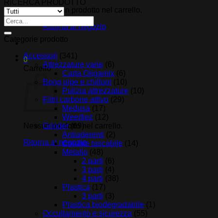
RICERCA PRODOTTO
al
Nessun prodotto nel carrello.
più
Cerca:
recente
Ritorna al negozio
Categorie prodotto
Accessori
(341)
0
Attrezzature varie
(6)
Carrello
Carta Origamix
(6)
Bong pipe e chillum
(10)
Pulizia attrezzature
(10)
Filtri carbone attivo
(29)
Medusa
(17)
Weedlez
(12)
Nessun prodotto nel carrello.
Grinder
(69)
Antiaderenti
(2)
Ritorna al negozio
Combie tascabile
(14)
Metallo
(48)
2 parti
(6)
3 parti
(4)
4 parti
(38)
Plastica
(17)
3 parti
(3)
Plastica biodegradabile
(1)
Occultamento e sicurezza
(55)