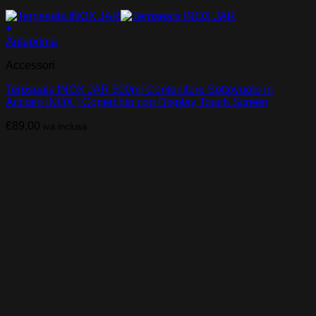
+
Anteprima
Accessori
Terpseals INOX JAR 500ml Contenitore Sottovuoto in
Acciaio INOX | Coperchio con Display Touch Screen
€
89,00
iva inclusa