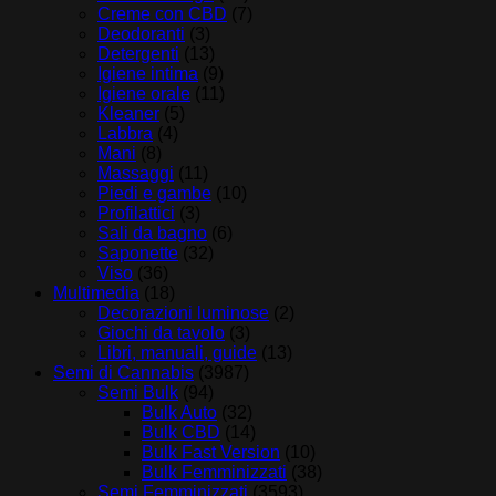
Creme con CBD
(7)
Deodoranti
(3)
Detergenti
(13)
Igiene intima
(9)
Igiene orale
(11)
Kleaner
(5)
Labbra
(4)
Mani
(8)
Massaggi
(11)
Piedi e gambe
(10)
Profilattici
(3)
Sali da bagno
(6)
Saponette
(32)
Viso
(36)
Multimedia
(18)
Decorazioni luminose
(2)
Giochi da tavolo
(3)
Libri, manuali, guide
(13)
Semi di Cannabis
(3987)
Semi Bulk
(94)
Bulk Auto
(32)
Bulk CBD
(14)
Bulk Fast Version
(10)
Bulk Femminizzati
(38)
Semi Femminizzati
(3593)