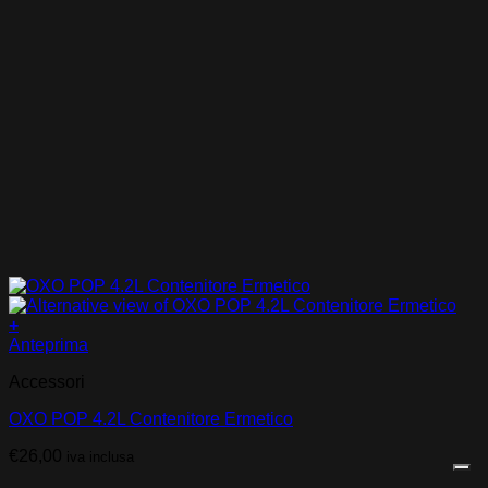
+
Anteprima
Accessori
OXO POP 4.2L Contenitore Ermetico
€
26,00
iva inclusa