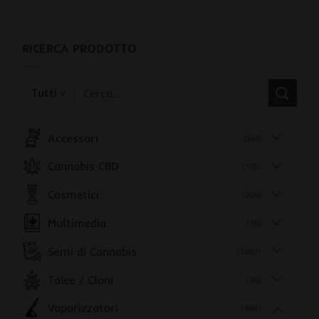
RICERCA PRODOTTO
Cerca:
Accessori
(341)
Cannabis CBD
(576)
Cosmetici
(204)
Multimedia
(18)
Semi di Cannabis
(3987)
Talee / Cloni
(38)
Vaporizzatori
(386)