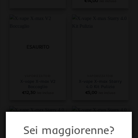
€
14,00
iva inclusa
ESAURITO
VAPORIZZATORI
VAPORIZZATORI
X-vape X-max V2
X-vape X-max Starry
Boccaglio
4.0 Kit Pulizia
€
12,30
€
5,00
iva inclusa
iva inclusa
Sei maggiorenne?