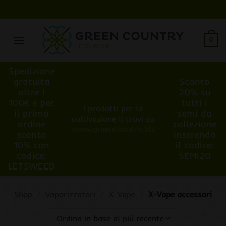
Salta
ai
contenuti
0
Spedizione
gratuita
Sconto
oltre i
20% su
100€ e per
tutti i
I prodotti per la
il primo
semi da
coltivazione li trovi su
ordine
collezione
www.greencountry.biz
sconto
inserendo
10% con
il codice:
codice:
SEMI20
LETSWEED
Shop
/
Vaporizzatori
/
X-Vape
/
X-Vape accessori