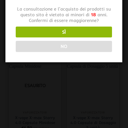
ESAURITO
La consultazione e l'acquisto dei prodotti su
questo sito è vietato ai minori di
18
anni.
Confermi di essere maggiorenne?
VAPORIZZATORI
VAPORIZZATORI
SÌ
X-vape X-max Starry
X-vape X-max Starry
4.0 Filtro Ceramica
4.0 Deposito Oil & Wax
€
4,00
€
6,00
iva inclusa
iva inclusa
NO
ESAURITO
VAPORIZZATORI
VAPORIZZATORI
X-vape X-max Starry
X-vape X-max Starry
4.0 Capsula Minidose
4.0 Capsula di Dosaggio
5 unità
€
4,50
iva inclusa