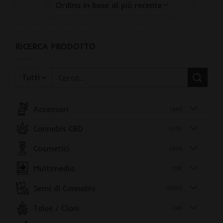
RICERCA PRODOTTO
Cerca:
Accessori
(341)
Cannabis CBD
(576)
Cosmetici
(204)
Multimedia
(18)
Semi di Cannabis
(3987)
Talee / Cloni
(38)