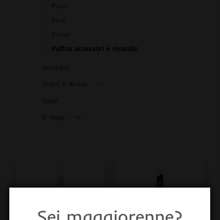
Pivot
Plus
Proxy
Puffco accessori e ricambi
Reinhart
Storz & Bickel
Vapir
X-Vape
Sei maggiorenne?