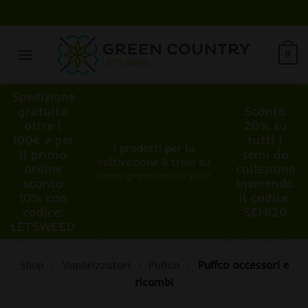
Salta
ai
contenuti
0
Spedizione
gratuita
Sconto
oltre i
20% su
100€ e per
tutti i
I prodotti per la
il primo
semi da
coltivazione li trovi su
ordine
collezione
www.greencountry.biz
sconto
inserendo
10% con
il codice:
codice:
SEMI20
LETSWEED
Shop
/
Vaporizzatori
/
Puffco
/
Puffco accessori e
ricambi