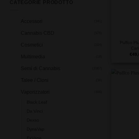
CATEGORIE PRODOTTO
Accessori
(341)
+
Cannabis CBD
(576)
Puffco Pl
Cosmetici
(204)
Car
€
49,
Multimedia
(18)
Semi di Cannabis
(3987)
Talee / Cloni
(38)
Vaporizzatori
(386)
Black Leaf
Da Vinci
Dexso
DynaVap
+
ExVape