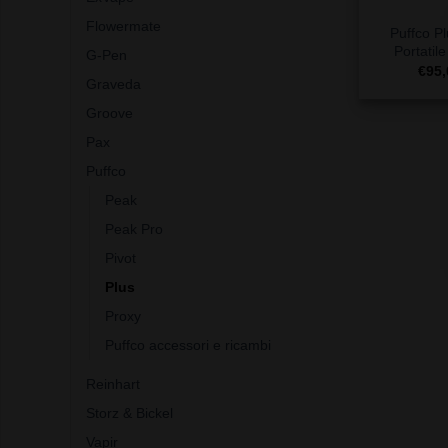
Flowermate
Puffco P
Portatil
G-Pen
€
95,
Graveda
Groove
Pax
Puffco
Peak
Peak Pro
Pivot
Plus
Proxy
Puffco accessori e ricambi
Reinhart
Storz & Bickel
Vapir