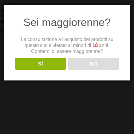
PLUS
lus Vaporizzatore
e per Concentrati
Sei maggiorenne?
00
iva inclusa
La consultazione e l'acquisto dei prodotti su
questo sito è vietato ai minori di
18
anni.
Confermi di essere maggiorenne?
SÌ
NO