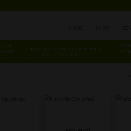
HOME
SHOP
SEM
100€ e
Scon
I prodotti per la coltivazione li trovi su
0% con
coll
www.greencountry.biz
V
ESAURITO