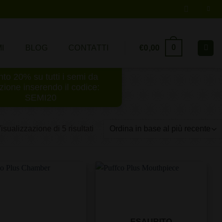
0
€
0,00
I
BLOG
CONTATTI
to 20% su tutti i semi da
ezione inserendo il codice:
SEMI20
Ordina
isualizzazione di 5 risultati
in
base
al
più
recente
ESAURITO