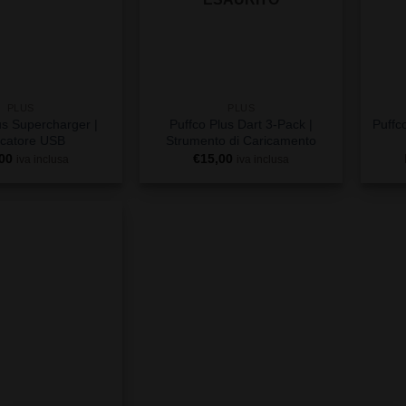
+
+
PLUS
PLUS
us Supercharger |
Puffco Plus Dart 3-Pack |
Puffc
icatore USB
Strumento di Caricamento
00
€
15,00
iva inclusa
iva inclusa