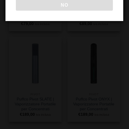
NO
PIVOT
PIVOT
Puffco Pivot Glass
Puffco Pivot 3D Chamber
Adapter + 3D Chamber
2-Pack
€
79,00
€
89,00
iva inclusa
iva inclusa
PIVOT
PIVOT
Puffco Pivot SLATE |
Puffco Pivot ONYX |
Vaporizzatore Portatile
Vaporizzatore Portatile
per Concentrati
per Concentrati
€
189,00
€
189,00
iva inclusa
iva inclusa