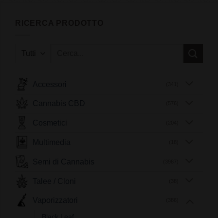
RICERCA PRODOTTO
Cerca:
Accessori
(341)
Cannabis CBD
(576)
Cosmetici
(204)
Multimedia
(18)
Semi di Cannabis
(3987)
Talee / Cloni
(38)
Vaporizzatori
(386)
Black Leaf