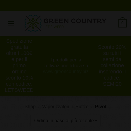
Salta
ai
contenuti
0
Spedizione
gratuita
Sconto 20%
oltre i 100€
su tutti i
e per il
semi da
I prodotti per la
primo
collezione
coltivazione li trovi su
ordine
inserendo il
www.greencountry.biz
sconto 10%
codice:
con codice:
SEMI20
LETSWEED
Shop
/
Vaporizzatori
/
Puffco
/
Pivot