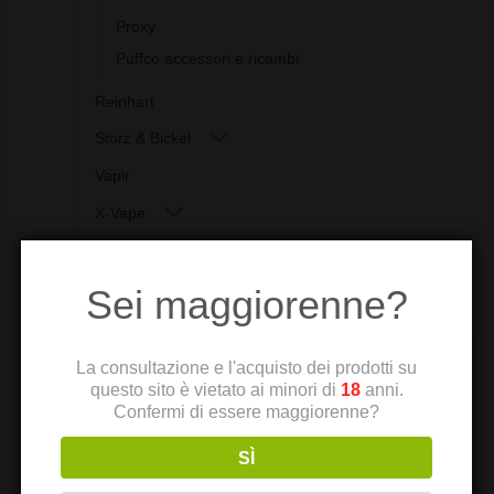
Proxy
Puffco accessori e ricambi
Reinhart
Storz & Bickel
Vapir
X-Vape
Sei maggiorenne?
La consultazione e l'acquisto dei prodotti su
questo sito è vietato ai minori di
18
anni.
Confermi di essere maggiorenne?
SÌ