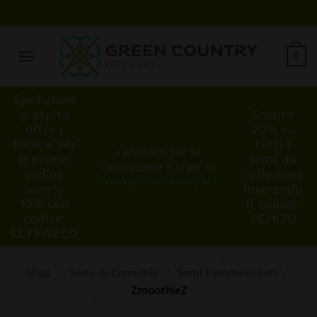
Salta
ai
contenuti
0
Spedizione
gratuita
Sconto
oltre i
20% su
100€ e per
tutti i
I prodotti per la
il primo
semi da
coltivazione li trovi su
ordine
collezione
www.greencountry.biz
sconto
inserendo
10% con
il codice:
codice:
SEMI20
LETSWEED
Shop
/
Semi di Cannabis
/
Semi Femminizzati
/
ZmoothieZ