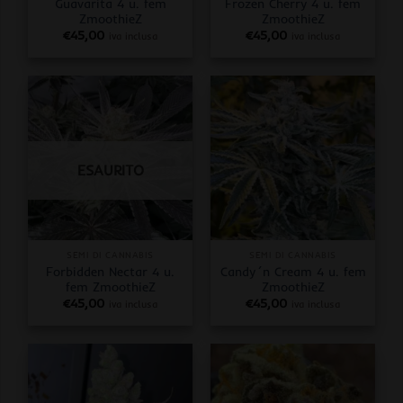
Guavarita 4 u. fem
Frozen Cherry 4 u. fem
ZmoothieZ
ZmoothieZ
€
45,00
€
45,00
iva inclusa
iva inclusa
ESAURITO
SEMI DI CANNABIS
SEMI DI CANNABIS
Forbidden Nectar 4 u.
Candy´n Cream 4 u. fem
fem ZmoothieZ
ZmoothieZ
€
45,00
€
45,00
iva inclusa
iva inclusa