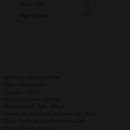
Talee / Cloni
(38)
Vaporizzatori
(386)
Ambiente : Interior/Exterior
Sexo : Feminizada
Genética: Híbrida
Tiempo de cultivo : 70 días
Producción m² : 350 – 400 gr
Producción en exterior por planta: 50 – 60 gr
Sabor :Tintes suaves a sándalo y hash
Efecto : Narcótico suave