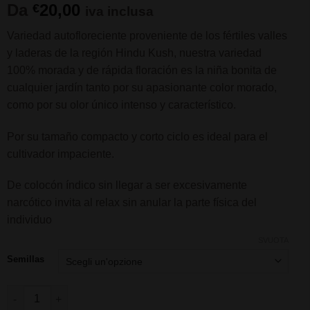
Da
20,00
€
iva inclusa
Variedad autofloreciente proveniente de los fértiles valles
y laderas de la región Hindu Kush, nuestra variedad
100% morada y de rápida floración es la niña bonita de
cualquier jardín tanto por su apasionante color morado,
como por su olor único intenso y característico.
Por su tamaño compacto y corto ciclo es ideal para el
cultivador impaciente.
De colocón índico sin llegar a ser excesivamente
narcótico invita al relax sin anular la parte física del
individuo
SVUOTA
Semillas
Auto Buddha Purple Kush fem. Buddha Seeds quantità