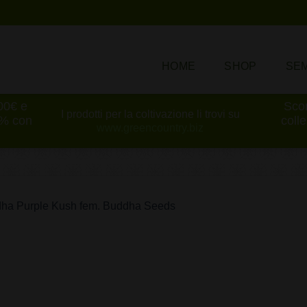
HOME
SHOP
SEM
100€ e
Scon
I prodotti per la coltivazione li trovi su
0% con
coll
www.greencountry.biz