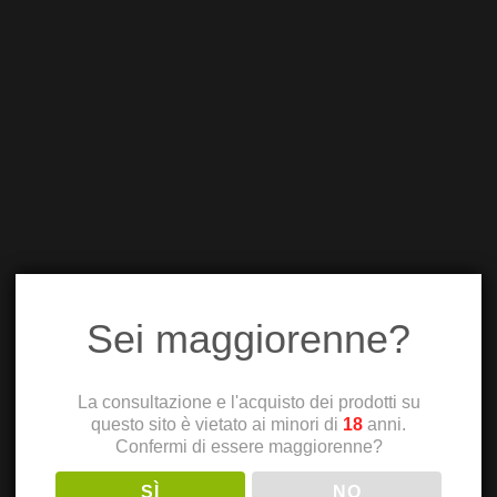
Sei maggiorenne?
La consultazione e l'acquisto dei prodotti su
questo sito è vietato ai minori di
18
anni.
Confermi di essere maggiorenne?
SÌ
NO