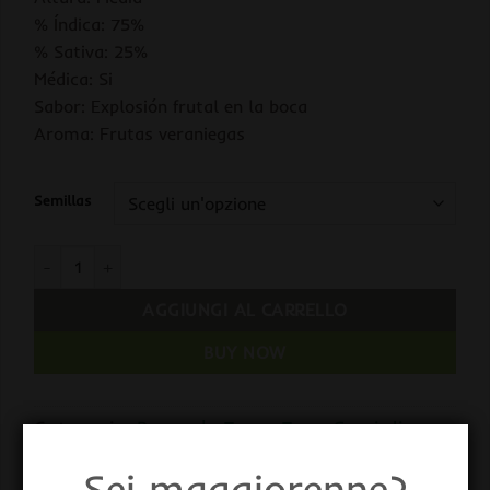
% Índica: 75%
% Sativa: 25%
Médica: Si
Sabor: Explosión frutal en la boca
Aroma: Frutas veraniegas
Semillas
Auto Gorilla Zkittlez fem. Barney's quantità
AGGIUNGI AL CARRELLO
BUY NOW
Categorie:
Barney's Farm Fem
,
Semi di
Cannabis
,
Semi Femminizzati
Sei maggiorenne?