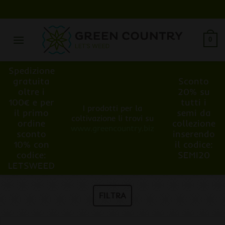
Salta
ai
contenuti
0
Spedizione
gratuita
Sconto
oltre i
20% su
100€ e per
tutti i
I prodotti per la
il primo
semi da
coltivazione li trovi su
ordine
collezione
www.greencountry.biz
sconto
inserendo
10% con
il codice:
codice:
SEMI20
LETSWEED
FILTRA