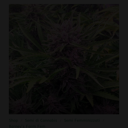
Shop
/
Semi di Cannabis
/
Semi Femminizzati
/
Barney's Farm Fem