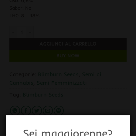
CBD: 0,6%
Sabor: No
THC: 8 – 18%
Auto Mamba Negra 3 u. fem. Blimburn Seeds quantità
AGGIUNGI AL CARRELLO
BUY NOW
Categorie:
Blimburn Seeds
,
Semi di
Cannabis
,
Semi Femminizzati
Tag:
Blimburn Seeds
Sei maggiorenne?