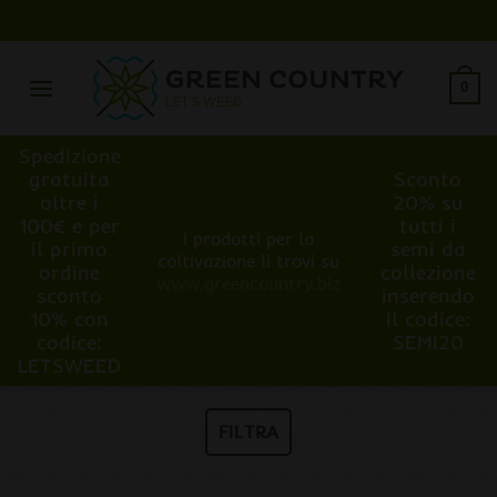
Salta
ai
contenuti
0
Spedizione
gratuita
Sconto
oltre i
20% su
100€ e per
tutti i
I prodotti per la
il primo
semi da
coltivazione li trovi su
ordine
collezione
www.greencountry.biz
sconto
inserendo
10% con
il codice:
codice:
SEMI20
LETSWEED
FILTRA