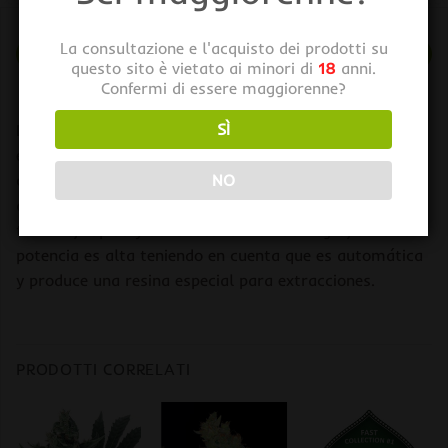
La consultazione e l'acquisto dei prodotti su
DESCRIZIONE
questo sito è vietato ai minori di
18
anni.
INFORMAZIONI AGGIUNTIVE
Confermi di essere maggiorenne?
Durante la cría de este híbrido seleccionamos los
SÌ
ejemplares más productivos y aromáticos, que
cruzamos con nuestra línea más sabrosa de tangie
NO
auto, con el fin de crear una nueva variedad de gran
tamaño, rápida y deliciosa. La mamba negra, auto su
potencia es alta teniendo en cuenta que es automática
y produce una resina especial para extracciones.
PRODOTTI CORRELATI