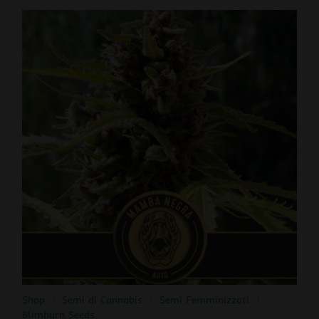
Shop
/
Semi di Cannabis
/
Semi Femminizzati
/
Blimburn Seeds