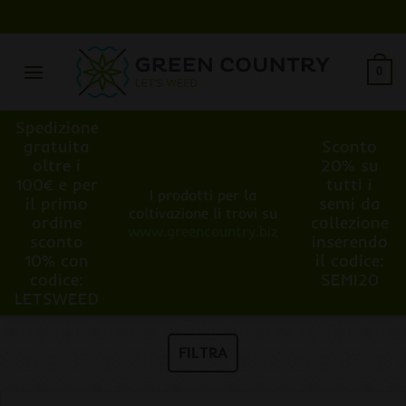
Salta
ai
contenuti
0
Spedizione
gratuita
Sconto
oltre i
20% su
100€ e per
tutti i
I prodotti per la
il primo
semi da
coltivazione li trovi su
ordine
collezione
www.greencountry.biz
sconto
inserendo
10% con
il codice:
codice:
SEMI20
LETSWEED
FILTRA