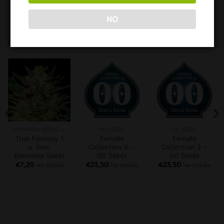
NO
PRODOTTI CORRELATI
KANNABIA SEEDS FEM
00 SEEDS
00 SEEDS
Thai Fantasy 1
Female
Female
u. fem.
Collection 6 –
Collection 2 –
Kannabia Seeds
00 Seeds
00 Seeds
€
7,20
€
23,50
€
23,50
iva inclusa
iva inclusa
iva inclusa