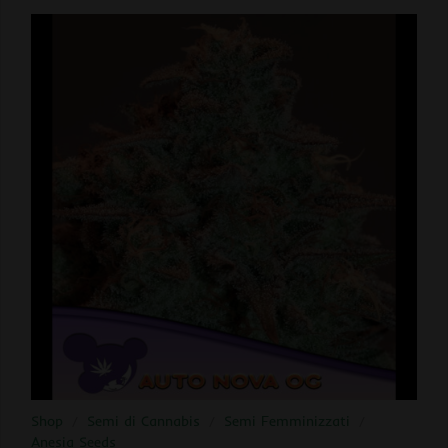
Shop
/
Semi di Cannabis
/
Semi Femminizzati
/
Anesia Seeds