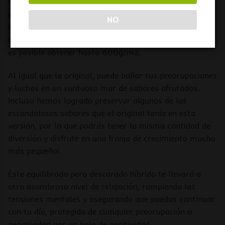
tiempo – ¡sólo 70 días desde semilla!. Se pueden
esperar alturas finales de crecimiento de alrededor de
NO
120 cm. Los rendimientos aún tienen su peso, con la
experiencia y las condiciones de iluminación correctas
es posible obtener hasta 600g/m2.
Al igual que la original, puede bañar tus preocupaciones
y luchas en un suntuoso mar de sabores afrutados.
Incluso hemos logrado preservar algunos de los
escandalosos sabores que el original tenía en esta
versión, por lo que podrás tener la misma cantidad de
diversión y disfrute en una franja de crecimiento mucho
más pequeña!.
Éste equilibrado pero descarado híbrido te llevará a
otro asombroso nivel de relajación, rompiendo las
tensiones mentales y asegurando que puedas continuar
con tu día, protegido de cualquier preocupación o
negatividad por un halo de positividad.