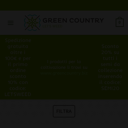
Salta
ai
contenuti
0
Spedizione
gratuita
Sconto
oltre i
20% su
100€ e per
tutti i
I prodotti per la
il primo
semi da
coltivazione li trovi su
ordine
collezione
www.greencountry.biz
sconto
inserendo
10% con
il codice:
codice:
SEMI20
LETSWEED
FILTRA