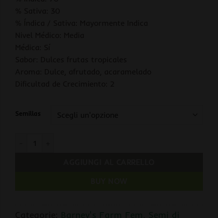
% Sativa: 30
% Índica / Sativa: Mayormente Indica
Nivel Médico: Media
Médica: Sí
Sabor: Dulces frutas tropicales
Aroma: Dulce, afrutado, acaramelado
Dificultad de Crecimiento: 2
Semillas
Auto Runtz fem. Barney's quantità
AGGIUNGI AL CARRELLO
BUY NOW
Categorie:
Barney's Farm Fem
,
Semi di