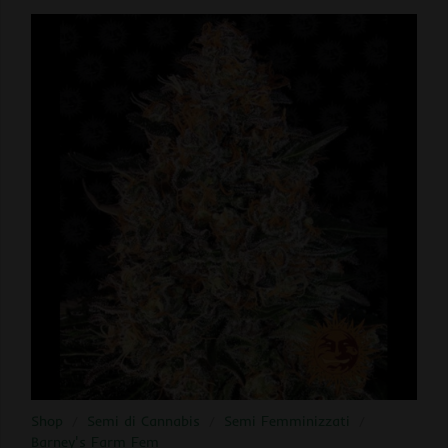
Shop
/
Semi di Cannabis
/
Semi Femminizzati
/
Barney's Farm Fem