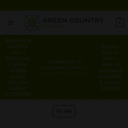
Salta
ai
contenuti
0
Spedizione
gratuita
Sconto
oltre i
20% su
100€ e per
tutti i
I prodotti per la
il primo
semi da
coltivazione li trovi su
ordine
collezione
www.greencountry.biz
sconto
inserendo
10% con
il codice:
codice:
SEMI20
LETSWEED
FILTRA