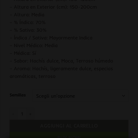
– Altura en Exterior (cm): 150-200cm
– Altura: Media
– % Índica: 70%
– % Sativa: 30%
– Índica / Sativa: Mayormente Indica
– Nivel Médico: Media
– Médica: Sí
– Sabor: Hachís dulce, Moca, Terroso húmedo
– Aroma: Hachís, ligeramente dulce, especias
aromáticas, terroso
Semillas
Bubba Kush fem. Barney's quantità
AGGIUNGI AL CARRELLO
BUY NOW