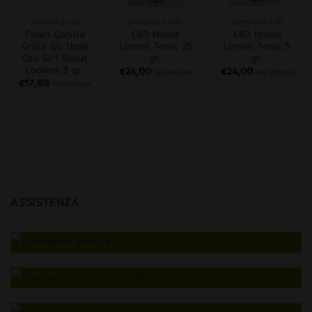
CANNABIS CBD
CANNABIS CBD
CANNABIS CBD
Polen Gorilla
CBD House
CBD House
Grillz GG Hash
Lemon Tonic 25
Lemon Tonic 5
Cbd Girl Scout
gr.
gr.
Cookies 3 gr.
€
24,00
€
24,00
iva inclusa
iva inclusa
€
17,88
iva inclusa
ASSISTENZA