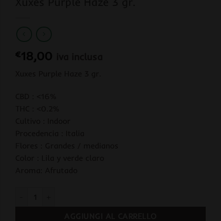
Xuxes Purple Haze 3 gr.
€
18,00
iva inclusa
Xuxes Purple Haze 3 gr.
CBD : <16%
THC : <0.2%
Cultivo : Indoor
Procedencia : Italia
Flores : Grandes / medianos
Color : Lila y verde claro
Aroma: Afrutado
Xuxes Purple Haze 3 gr. quantità
AGGIUNGI AL CARRELLO