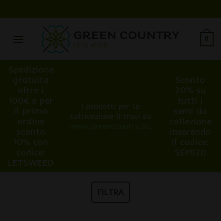
Salta
ai
contenuti
0
Spedizione
gratuita
Sconto
oltre i
20% su
100€ e per
tutti i
I prodotti per la
il primo
semi da
coltivazione li trovi su
ordine
collezione
www.greencountry.biz
sconto
inserendo
10% con
il codice:
codice:
SEMI20
LETSWEED
FILTRA