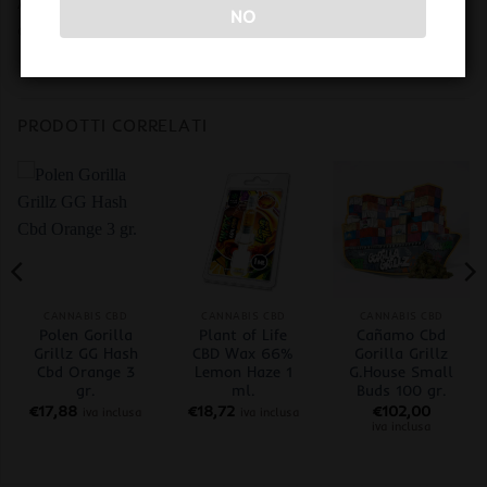
Avvertenze: non ingerire, non inalare, non idoneo alla
NO
combustione.
PRODOTTI CORRELATI
CANNABIS CBD
CANNABIS CBD
CANNABIS CBD
Polen Gorilla
Plant of Life
Cañamo Cbd
Grillz GG Hash
CBD Wax 66%
Gorilla Grillz
Cbd Orange 3
Lemon Haze 1
G.House Small
gr.
ml.
Buds 100 gr.
€
17,88
€
18,72
€
102,00
iva inclusa
iva inclusa
iva inclusa