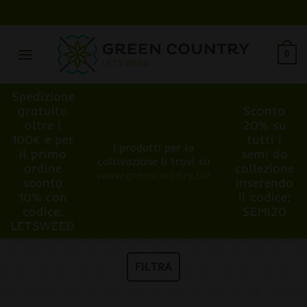
Salta
ai
contenuti
0
Spedizione
gratuita
Sconto
oltre i
20% su
100€ e per
tutti i
I prodotti per la
il primo
semi da
coltivazione li trovi su
ordine
collezione
www.greencountry.biz
sconto
inserendo
10% con
il codice:
codice:
SEMI20
LETSWEED
FILTRA