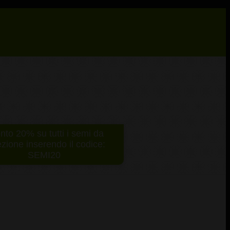
nto 20% su tutti i semi da
ezione inserendo il codice:
SEMI20