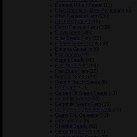
Dahood Urban Seeds
(11)
DNA Genetics - New Packaging
(6)
DNA Genetics Fem
(139)
Dr Underground
(19)
Dutch Passion Fem
(100)
Elev8 Seeds
(96)
Elite Seeds Fem
(30)
Empire Seeds Bank
(40)
Enigma Genetics
(9)
Eva Seeds
(18)
Expert Seeds
(40)
Fast Buds Auto
(89)
Fast Buds Fem
(22)
Female Seeds
(29)
French Touch Seeds
(8)
G13 Labs
(51)
Garden Of Green Seeds
(41)
Genehtik Seeds
(33)
Genehtik Seeds Fem
(33)
Geneseeds y Nemeseeds
(23)
Grand Cru Genetics
(31)
Grassomatic
(8)
Grateful Seeds
(52)
Green House Fem
(90)