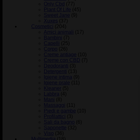
Only Cbd
(77)
Plant Of Life
(45)
Sweet Jane
(9)
Xuxes
(37)
Cosmetici
(204)
Amici animali
(17)
Bambini
(7)
Capelli
(25)
Corpo
(26)
Creme antiage
(10)
Creme con CBD
(7)
Deodoranti
(3)
Detergenti
(13)
Igiene intima
(9)
Igiene orale
(11)
Kleaner
(5)
Labbra
(4)
Mani
(8)
Massaggi
(11)
Piedi e gambe
(10)
Profilattici
(3)
Sali da bagno
(6)
Saponette
(32)
Viso
(36)
Multimedia
(18)