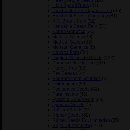
Heavyweight Seeds
(28)
High Speed Buds
(31)
Humboldt Seed Organization
(35)
Humboldt Seeds Company
(81)
K.C. Brains Fem
(32)
Kannabia Seeds Fem
(51)
Karma Genetics
(20)
Mamiko Seeds
(29)
Medical Seeds
(53)
Monster Genetics
(8)
Nirvana Fem
(54)
Original Sensible Seeds
(122)
Paradise Seeds Fem
(67)
Perfect Tree
(53)
Pev Seeds
(14)
Phenomenom Genetics
(7)
Philosopher
(50)
Positronics Seeds
(41)
Pure Instinto
(43)
Pyramid Seeds Fem
(83)
Quercus Seeds
(5)
R-Kiem Seeds
(31)
Ripper Seeds
(62)
Ripper Seeds Ed. Limitadas
(35)
Royal Queen Fem
(151)