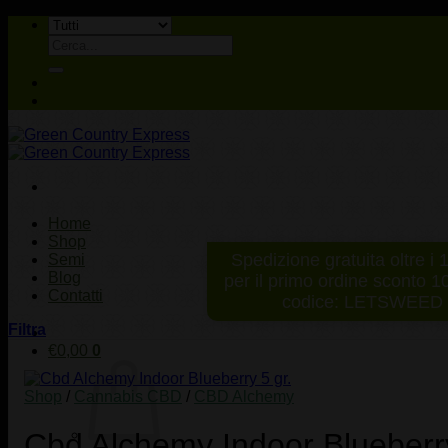
Salta
ai
Cerca:
contenuti
Home
Shop
Spedizione gratuita oltre i 
Semi
Blog
per il primo ordine sconto 
Contatti
codice: LETSWEED
Filtra
€
0,00
0
Shop
/
Cannabis CBD
/
CBD Alchemy
Cbd Alchemy Indoor Blueberry