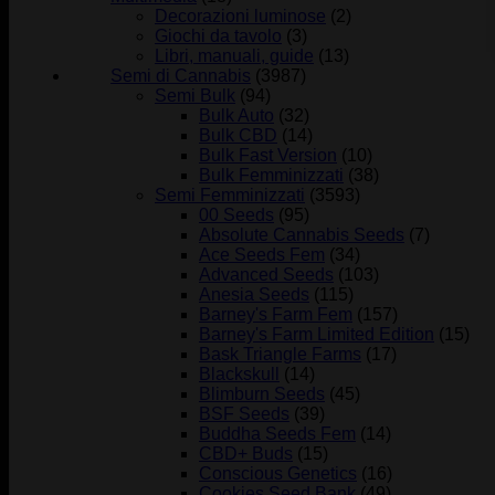
Decorazioni luminose
(2)
Giochi da tavolo
(3)
Libri, manuali, guide
(13)
Semi di Cannabis
(3987)
Semi Bulk
(94)
Bulk Auto
(32)
Bulk CBD
(14)
Bulk Fast Version
(10)
Bulk Femminizzati
(38)
Semi Femminizzati
(3593)
00 Seeds
(95)
Absolute Cannabis Seeds
(7)
Ace Seeds Fem
(34)
Advanced Seeds
(103)
Anesia Seeds
(115)
Barney's Farm Fem
(157)
Barney's Farm Limited Edition
(15)
Bask Triangle Farms
(17)
Blackskull
(14)
Blimburn Seeds
(45)
BSF Seeds
(39)
Buddha Seeds Fem
(14)
CBD+ Buds
(15)
Conscious Genetics
(16)
Cookies Seed Bank
(49)