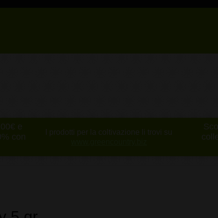
100€ e
Sco
I prodotti per la coltivazione li trovi su
10% con
coll
www.greencountry.biz
 5 gr.