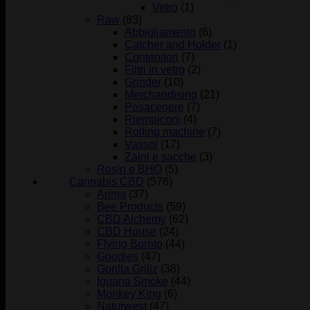
Vetro
(1)
Raw
(83)
Abbigliamento
(6)
Catcher and Holder
(1)
Contenitori
(7)
Filtri in vetro
(2)
Grinder
(10)
Merchandising
(21)
Posacenere
(7)
Riempiconi
(4)
Rolling machine
(7)
Vassoi
(17)
Zaini e sacche
(3)
Rosin e BHO
(5)
Cannabis CBD
(576)
Arima
(37)
Bee Products
(59)
CBD Alchemy
(62)
CBD House
(24)
Flying Burrito
(44)
Goodies
(47)
Gorilla Grillz
(38)
Iguana Smoke
(44)
Monkey King
(6)
Naturwest
(47)