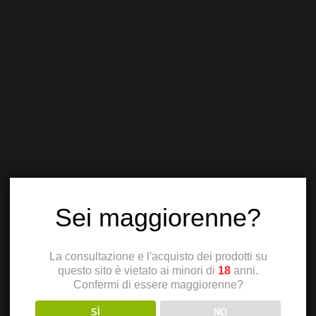
Sei maggiorenne?
La consultazione e l'acquisto dei prodotti su
questo sito è vietato ai minori di
18
anni.
Confermi di essere maggiorenne?
SÌ
NO