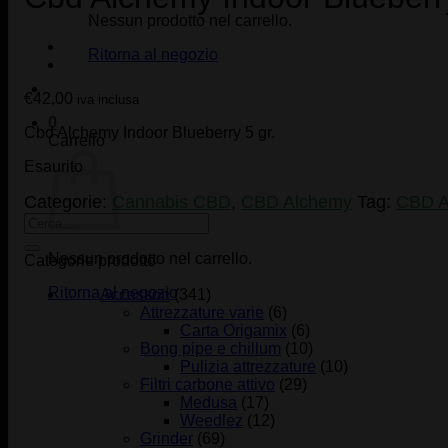
Nessun prodotto nel carrello.
Ritorna al negozio
€
42,00
iva inclusa
0
Cbd Alchemy Indoor Blueberry 5 gr.
Carrello
Esaurito
Categorie:
Cannabis CBD
,
CBD Alchemy
Tag:
CBD A
Nessun prodotto nel carrello.
Categorie prodotto
Ritorna al negozio
Accessori
(341)
Attrezzature varie
(6)
Carta Origamix
(6)
Bong pipe e chillum
(10)
Pulizia attrezzature
(10)
Filtri carbone attivo
(29)
Medusa
(17)
Weedlez
(12)
Grinder
(69)