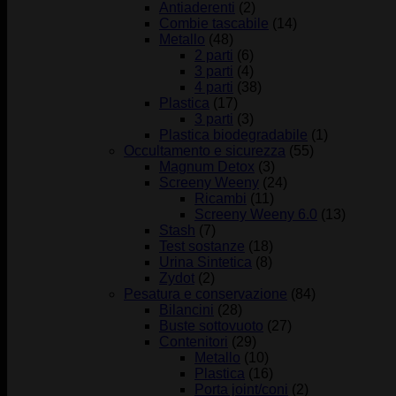
Antiaderenti
(2)
Combie tascabile
(14)
Metallo
(48)
2 parti
(6)
3 parti
(4)
4 parti
(38)
Plastica
(17)
3 parti
(3)
Plastica biodegradabile
(1)
Occultamento e sicurezza
(55)
Magnum Detox
(3)
Screeny Weeny
(24)
Ricambi
(11)
Screeny Weeny 6.0
(13)
Stash
(7)
Test sostanze
(18)
Urina Sintetica
(8)
Zydot
(2)
Pesatura e conservazione
(84)
Bilancini
(28)
Buste sottovuoto
(27)
Contenitori
(29)
Metallo
(10)
Plastica
(16)
Porta joint/coni
(2)