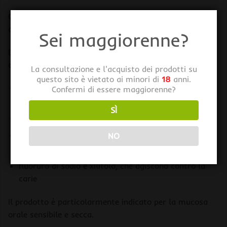
Cosmo’s Hemp Dentifricio con 100mg CBD ed Estratto
di Foglie di Olio d’Oliva (75ml)
Sei maggiorenne?
La formula innovativa contiene principi attivi e
caratteristiche uniche:
La consultazione e l'acquisto dei prodotti su
questo sito è vietato ai minori di
18
anni.
il cannabidiolo, che ha un effetto benefico sulla
Confermi di essere maggiorenne?
mucosa arrossata e irritata
SÌ
l’allantoina, che protegge il cavo orale
l’estratto di foglie di olivo, che calma e svolge
NO
un’azione antinfiammatoria
fluoruro di sodio e xilitolo, che agiscono contro la
carie
Il prodotto è particolarmente indicato per la mucosa
orale sensibile e secca.