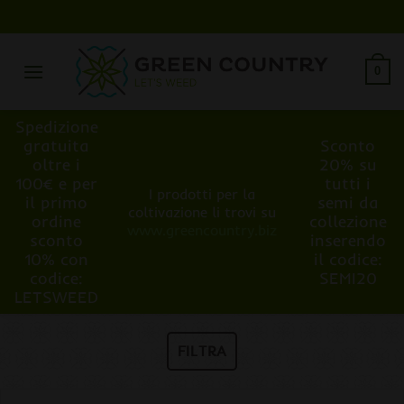
Salta
ai
contenuti
0
Spedizione
gratuita
Sconto
oltre i
20% su
100€ e per
tutti i
I prodotti per la
il primo
semi da
coltivazione li trovi su
ordine
collezione
www.greencountry.biz
sconto
inserendo
10% con
il codice:
codice:
SEMI20
LETSWEED
FILTRA