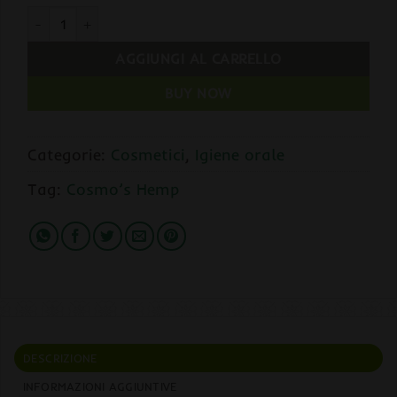
Cosmo’s Hemp Dentifricio con 100mg CBD ed Estratto di Foglie
AGGIUNGI AL CARRELLO
BUY NOW
Categorie:
Cosmetici
,
Igiene orale
Tag:
Cosmo’s Hemp
DESCRIZIONE
INFORMAZIONI AGGIUNTIVE