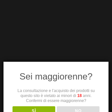
Sei maggiorenne?
La consultazione e l'acquisto dei prodotti su
questo sito è vietato ai minori di
18
anni.
Confermi di essere maggiorenne?
SÌ
NO