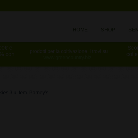
HOME
SHOP
SEM
100€ e
Scon
I prodotti per la coltivazione li trovi su
0% con
coll
www.greencountry.biz