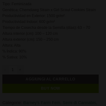
Tipo: Feminizada
Genética: Chemdawg Strain x Girl Scout Cookies Strain
Productividad en Exterior: 1500 gr/m².
Productividad Indoor: 600 gr/m²
Tiempo de Cosecha desde la Semilla (días): 63 – 70
Altura interior (cm): 100 – 120 cm
Altura exterior (cm): 150 – 250 cm
Altura: Alta
% Índica: 90%
% Sativa: 10%
GMO Cookies 3 u. fem. Barney's quantità
AGGIUNGI AL CARRELLO
BUY NOW
Categorie:
Barney's Farm Fem
,
Semi di Cannabis
,