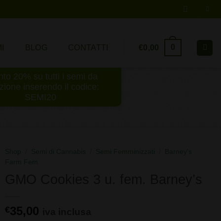
0
€
0,00
I
BLOG
CONTATTI
to 20% su tutti i semi da
ezione inserendo il codice:
SEMI20
Shop
/
Semi di Cannabis
/
Semi Femminizzati
/
Barney's
Farm Fem
GMO Cookies 3 u. fem. Barney’s
35,00
€
iva inclusa