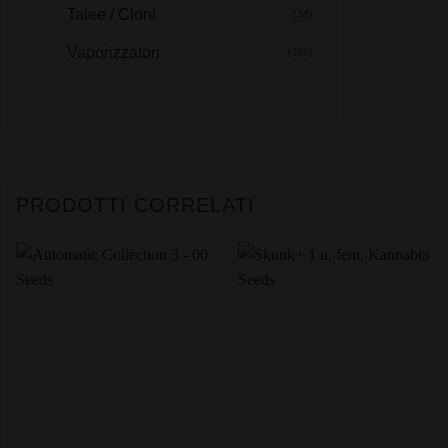
Talee / Cloni
(38)
Vaporizzatori
(386)
PRODOTTI CORRELATI
+
+