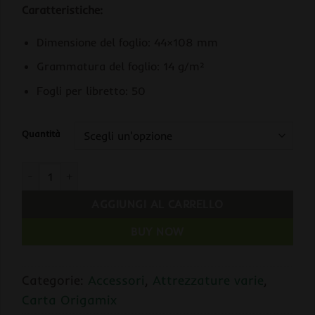
Caratteristiche:
Dimensione del foglio: 44×108 mm
Grammatura del foglio: 14 g/m²
Fogli per libretto: 50
Quantità
Origamix AEREO Paper 50 Fogli by Notamix quantità
AGGIUNGI AL CARRELLO
BUY NOW
Categorie:
Accessori
,
Attrezzature varie
,
Carta Origamix