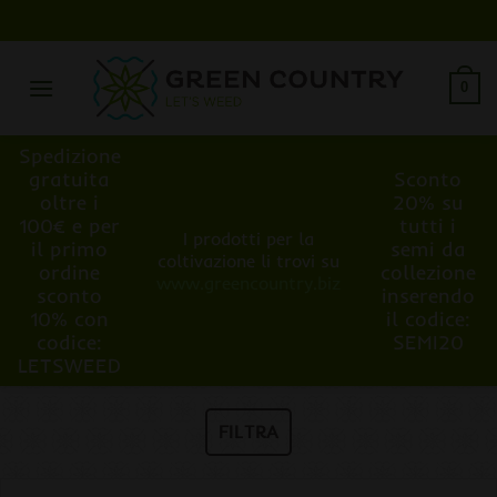
Salta
ai
contenuti
0
Spedizione
gratuita
Sconto
oltre i
20% su
100€ e per
tutti i
I prodotti per la
il primo
semi da
coltivazione li trovi su
ordine
collezione
www.greencountry.biz
sconto
inserendo
10% con
il codice:
codice:
SEMI20
LETSWEED
FILTRA