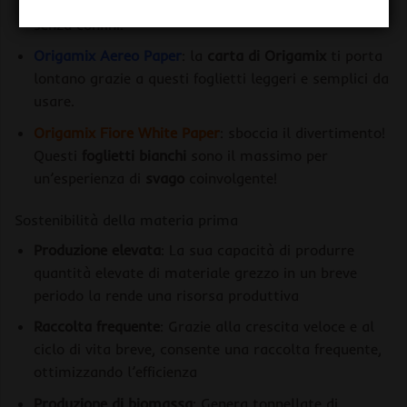
libertà? Foglietti in
carta non trattata
per viaggiare
senza confini.
Origamix Aereo Paper
: la
carta di Origamix
ti porta
lontano grazie a questi foglietti leggeri e semplici da
usare.
Origamix Fiore White Paper
: sboccia il divertimento!
Questi
foglietti bianchi
sono il massimo per
un’esperienza di
svago
coinvolgente!
Sostenibilità della materia prima
Produzione elevata
: La sua capacità di produrre
quantità elevate di materiale grezzo in un breve
periodo la rende una risorsa produttiva
Raccolta frequente
: Grazie alla crescita veloce e al
ciclo di vita breve, consente una raccolta frequente,
ottimizzando l’efficienza
Produzione di biomassa
: Genera tonnellate di