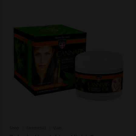
Shop
/
Cosmetici
/
Viso