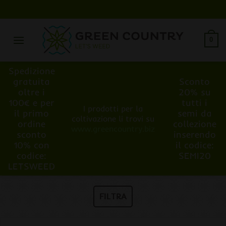
Salta
ai
contenuti
0
Spedizione
gratuita
Sconto
oltre i
20% su
100€ e per
tutti i
I prodotti per la
il primo
semi da
coltivazione li trovi su
ordine
collezione
www.greencountry.biz
sconto
inserendo
10% con
il codice:
codice:
SEMI20
LETSWEED
FILTRA