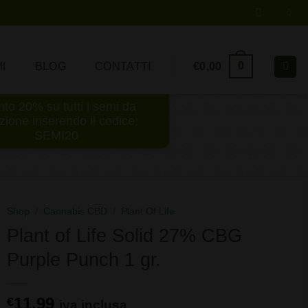
0
€
0,00
I
BLOG
CONTATTI
to 20% su tutti i semi da
ezione inserendo il codice:
SEMI20
Shop
/
Cannabis CBD
/
Plant Of Life
Plant of Life Solid 27% CBG
Purple Punch 1 gr.
11,99
€
iva inclusa