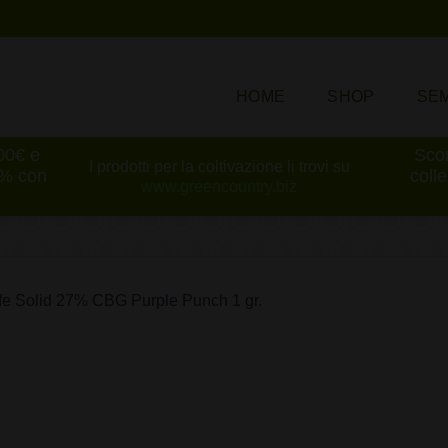
HOME
SHOP
SEM
100€ e
Scon
I prodotti per la coltivazione li trovi su
0% con
coll
www.greencountry.biz