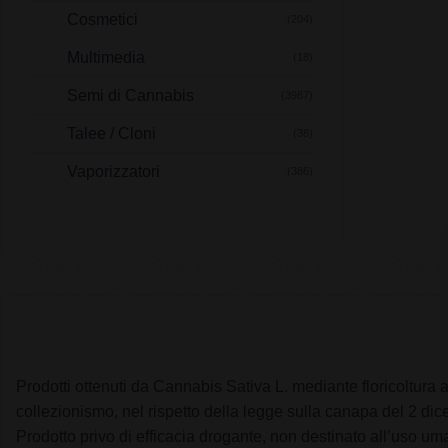
Cosmetici
(204)
Multimedia
(18)
Semi di Cannabis
(3987)
Talee / Cloni
(38)
Vaporizzatori
(386)
Prodotti ottenuti da Cannabis Sativa L. mediante floricoltura a
collezionismo, nel rispetto della legge sulla canapa del 2 d
Prodotto privo di efficacia drogante, non destinato all’uso um