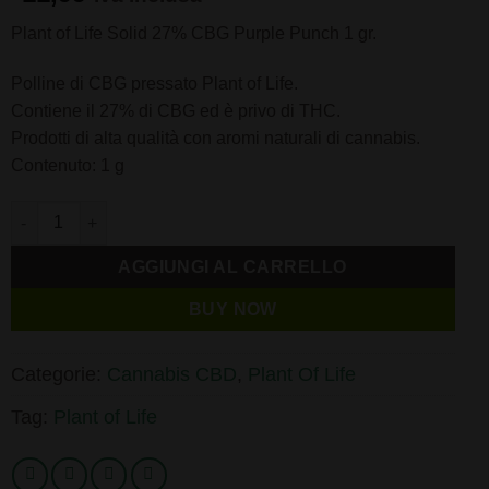
Plant of Life Solid 27% CBG Purple Punch 1 gr.
Polline di CBG pressato Plant of Life.
Contiene il 27% di CBG ed è privo di THC.
Prodotti di alta qualità con aromi naturali di cannabis.
Contenuto: 1 g
Plant of Life Solid 27% CBG Purple Punch 1 gr. quantità
AGGIUNGI AL CARRELLO
BUY NOW
Categorie:
Cannabis CBD
,
Plant Of Life
Tag:
Plant of Life