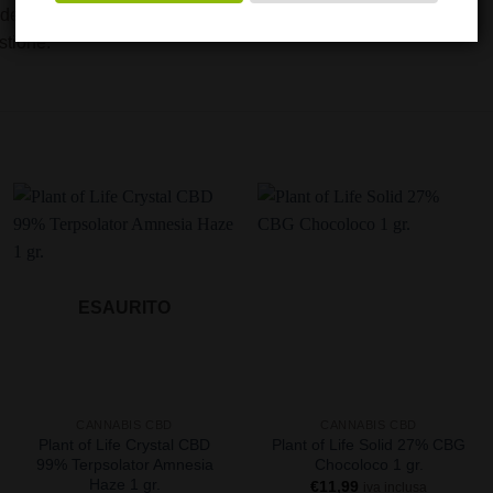
 dei bambini.
stione.
ESAURITO
+
+
CANNABIS CBD
CANNABIS CBD
Plant of Life Crystal CBD
Plant of Life Solid 27% CBG
99% Terpsolator Amnesia
Chocoloco 1 gr.
Haze 1 gr.
€
11,99
iva inclusa