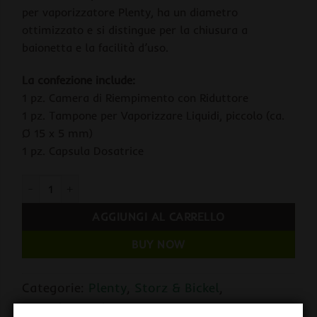
per vaporizzatore Plenty, ha un diametro
ottimizzato e si distingue per la chiusura a
baionetta e la facilità d’uso.
La confezione include:
1 pz. Camera di Riempimento con Riduttore
1 pz. Tampone per Vaporizzare Liquidi, piccolo (ca.
Ø 15 x 5 mm)
1 pz. Capsula Dosatrice
Storz & Bickel Camera di Riempimento con Riduttore per Plent
AGGIUNGI AL CARRELLO
BUY NOW
Categorie:
Plenty
,
Storz & Bickel
,
Vaporizzatori