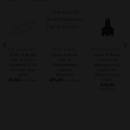
EASY VALVE ACCESSORI
STORZ & BICKEL
EASY VALVE ACCESSORI
Storz & Bickel
Storz & Bickel
Storz & Bickel
Set di Filtri
Set di
Camera di
Standard Ø 30
Riempimento
Riempimento
mm per Easy
Capsule
Liquidi per
Valve
Dosatrici
Volcano Easy
Valve
€
5,90
€
74,90
iva inclusa
iva inclusa
€
78,00
iva inclusa