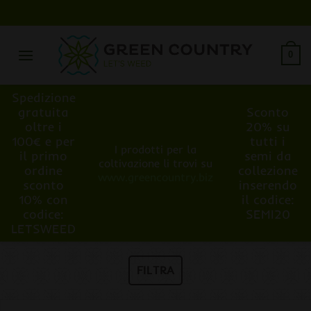
Salta
ai
contenuti
0
Spedizione
gratuita
Sconto
oltre i
20% su
100€ e per
tutti i
I prodotti per la
il primo
semi da
coltivazione li trovi su
ordine
collezione
www.greencountry.biz
sconto
inserendo
10% con
il codice:
codice:
SEMI20
LETSWEED
FILTRA