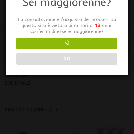
Sei maggiorenne?
La consultazione e l'acquisto dei prodotti su
questo sito è vietato ai minori di
18
anni.
Confermi di essere maggiorenne?
SÌ
DESCRIZIONE
NO
Storz & Bickel Set di Filtri Standard per Solid Valve
Adatto per:
SOLID VALE
PRODOTTI CORRELATI