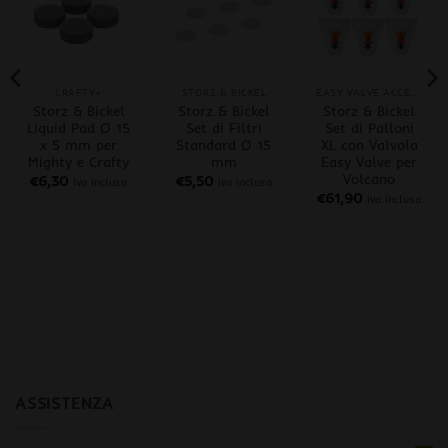
CRAFTY+
STORZ & BICKEL
EASY VALVE ACCESSORI
Storz & Bickel
Storz & Bickel
Storz & Bickel
Liquid Pad Ø 15
Set di Filtri
Set di Palloni
x 5 mm per
Standard Ø 15
XL con Valvola
Mighty e Crafty
mm
Easy Valve per
Volcano
€
6,30
€
5,50
iva inclusa
iva inclusa
€
61,90
iva inclusa
ASSISTENZA