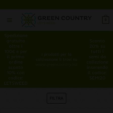
Salta
ai
contenuti
0
Spedizione
gratuita
Sconto
oltre i
20% su
100€ e per
tutti i
I prodotti per la
il primo
semi da
coltivazione li trovi su
ordine
collezione
www.greencountry.biz
sconto
inserendo
10% con
il codice:
codice:
SEMI20
LETSWEED
FILTRA