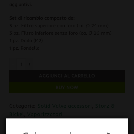
aggiuntivi.
Set di ricambio composto da:
3 pz. Filtro superiore con foro (ca. Ø 24 mm)
3 pz. Filtro inferiore senza foro (ca. Ø 26 mm)
1 pz. Dado (M2)
1 pz. Rondella
Storz & Bickel Set di Filtri Standard Ø 24/26 mm per Solid Va
AGGIUNGI AL CARRELLO
BUY NOW
Categorie:
Solid Valve accessori
,
Storz &
Bickel
,
Vaporizzatori
Tag:
Storz & Bickel