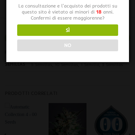
La consultazione e l'acquisto dei prodotti su
questo sito è vietato ai minori di
18
anni.
Confermi di essere maggiorenne?
SÌ
INFORMAZIONI AGGIUNTIVE
NO
PESO
0,01 kg
SEMILLAS
5 Semillas, 10 Semillas, 1 Semilla, 3 Semillas
PRODOTTI CORRELATI