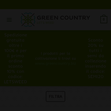
Salta
ai
contenuti
0
Spedizione
gratuita
Sconto
oltre i
20% su
100€ e per
tutti i
I prodotti per la
il primo
semi da
coltivazione li trovi su
ordine
collezione
www.greencountry.biz
sconto
inserendo
10% con
il codice:
codice:
SEMI20
LETSWEED
FILTRA