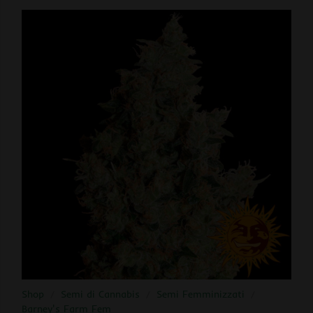
Shop
/
Semi di Cannabis
/
Semi Femminizzati
/
Barney's Farm Fem