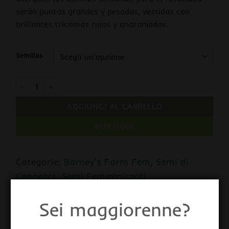
serán puntas grandes y pesadas, vestidas con
brillantes tricomas rojos y anaranjados.
Semillas
Tangerine Dream fem Barney's quantità
AGGIUNGI AL CARRELLO
BUY NOW
Categorie:
Barney's Farm Fem
,
Semi di
Cannabis
,
Semi Femminizzati
Tag:
Barney's Farm
,
Barney's Seeds
Sei maggiorenne?