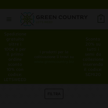
Salta
ai
contenuti
0
Spedizione
gratuita
Sconto
oltre i
20% su
100€ e per
tutti i
I prodotti per la
il primo
semi da
coltivazione li trovi su
ordine
collezione
www.greencountry.biz
sconto
inserendo
10% con
il codice:
codice:
SEMI20
LETSWEED
FILTRA