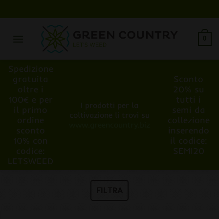
Salta
ai
contenuti
0
Spedizione
gratuita
Sconto
oltre i
20% su
100€ e per
tutti i
I prodotti per la
il primo
semi da
coltivazione li trovi su
ordine
collezione
www.greencountry.biz
sconto
inserendo
10% con
il codice:
codice:
SEMI20
LETSWEED
FILTRA