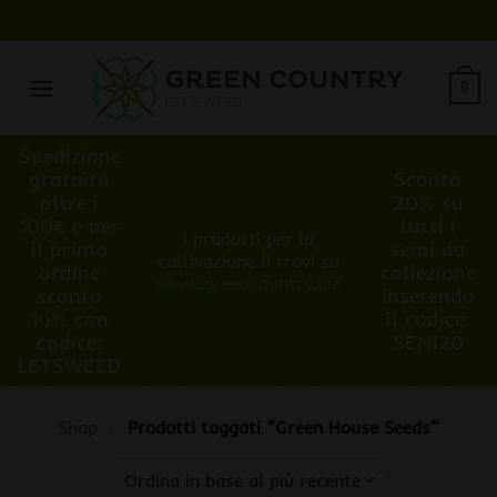
Salta
ai
contenuti
0
Spedizione
gratuita
Sconto
oltre i
20% su
100€ e per
tutti i
I prodotti per la
il primo
semi da
coltivazione li trovi su
ordine
collezione
www.greencountry.biz
sconto
inserendo
10% con
il codice:
codice:
SEMI20
LETSWEED
Shop
/
Prodotti taggati “Green House Seeds”