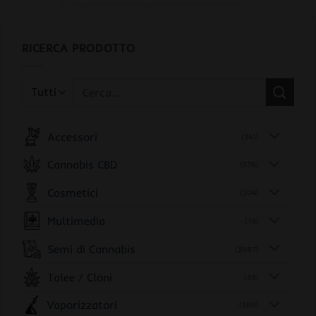
RICERCA PRODOTTO
Cerca:
Accessori
(341)
Cannabis CBD
(576)
Cosmetici
(204)
Multimedia
(18)
Semi di Cannabis
(3987)
Talee / Cloni
(38)
Vaporizzatori
(386)