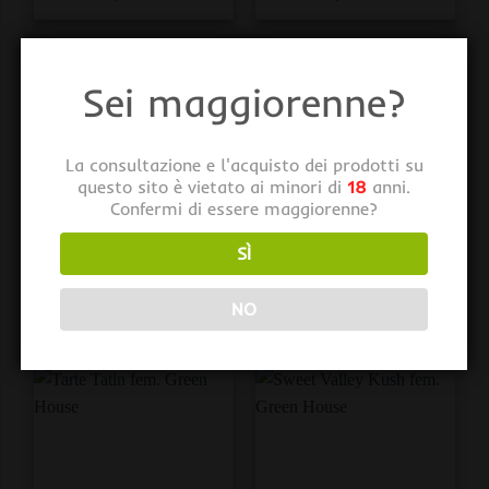
Sei maggiorenne?
ESAURITO
La consultazione e l'acquisto dei prodotti su
questo sito è vietato ai minori di
18
anni.
Confermi di essere maggiorenne?
SÌ
GREEN HOUSE FEM
GREEN HOUSE FEM
The Church CBD. Green
The Church fem. Green
House
House
NO
€
35,00
Da
€
11,00
iva inclusa
iva inclusa