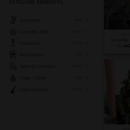
CATEGORIE PRODOTTO
Accessori
(341)
+
Cannabis CBD
(576)
SEMI
Somango 
Cosmetici
(204)
Da
€
4
Multimedia
(18)
Semi di Cannabis
(3987)
Talee / Cloni
(38)
Vaporizzatori
(386)
+
SEMI