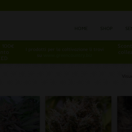
HOME
SHOP
SE
i 100€
Scont
I prodotti per la coltivazione li trovi
onto
colle
su
www.greencountry.biz
EED
Visu