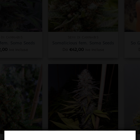
+
+
 DI CANNABIS
SEMI DI CANNABIS
fem. Soma Seeds
Somalicious fem. Soma Seeds
So G
2,00
Da
€
42,00
iva inclusa
iva inclusa
+
+
 DI CANNABIS
SEMI DI CANNABIS