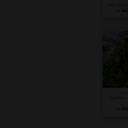
NYC Diese
Da
€
4
+
SEMI
Buddha’s 
Da
€
3