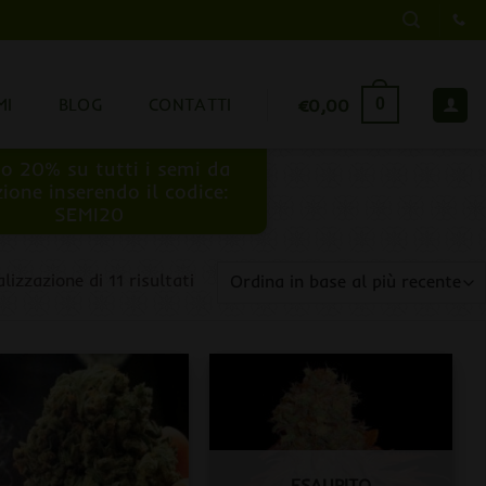
MI
BLOG
CONTATTI
€
0,00
0
o 20% su tutti i semi da
zione inserendo il codice:
SEMI20
Ordina
alizzazione di 11 risultati
in
base
al
più
recente
ESAURITO