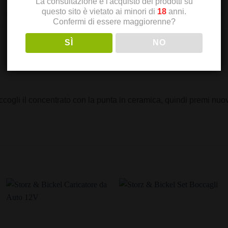
La consultazione e l'acquisto dei prodotti su
questo sito è vietato ai minori di
18
anni.
Confermi di essere maggiorenne?
SÌ
NO
ccogli il concentrato con la punta in ceramica, quindi premi nuov