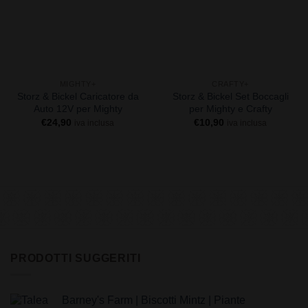
+
+
MIGHTY+
CRAFTY+
Storz & Bickel Caricatore da
Storz & Bickel Set Boccagli
Auto 12V per Mighty
per Mighty e Crafty
€
24,90
€
10,90
iva inclusa
iva inclusa
PRODOTTI SUGGERITI
Barney's Farm | Biscotti Mintz | Piante