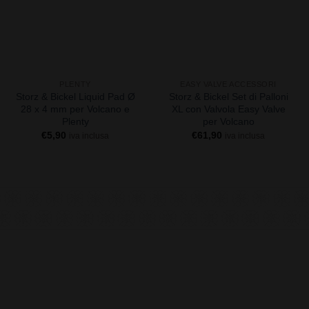
+
+
PLENTY
EASY VALVE ACCESSORI
Storz & Bickel Liquid Pad Ø
Storz & Bickel Set di Palloni
28 x 4 mm per Volcano e
XL con Valvola Easy Valve
Plenty
per Volcano
€
5,90
€
61,90
iva inclusa
iva inclusa