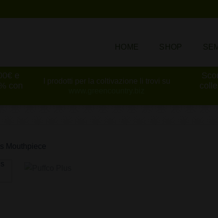
HOME
SHOP
SEM
100€ e
Scon
I prodotti per la coltivazione li trovi su
0% con
coll
www.greencountry.biz