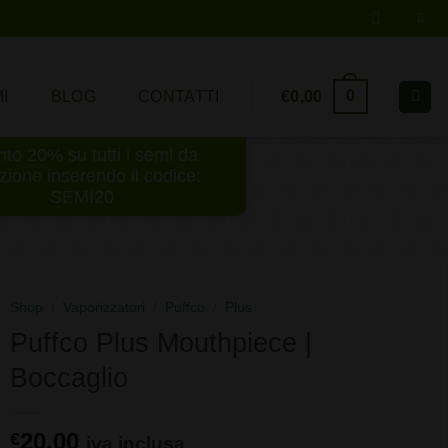
0
€
0,00
I
BLOG
CONTATTI
to 20% su tutti i semi da
ezione inserendo il codice:
SEMI20
Shop
/
Vaporizzatori
/
Puffco
/
Plus
Puffco Plus Mouthpiece |
Boccaglio
20,00
€
iva inclusa