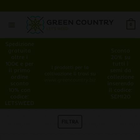
Salta
ai
contenuti
0
Spedizione
gratuita
Sconto
oltre i
20% su
100€ e per
tutti i
I prodotti per la
il primo
semi da
coltivazione li trovi su
ordine
collezione
www.greencountry.biz
sconto
inserendo
10% con
il codice:
codice:
SEMI20
LETSWEED
FILTRA