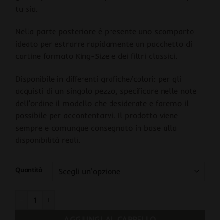
tu sia.
Nella parte posteriore è presente uno scomparto
ideato per estrarre rapidamente un pacchetto di
cartine formato King-Size e dei filtri classici.
Disponibile in differenti grafiche/colori: per gli
acquisti di un singolo pezzo, specificare nelle note
dell’ordine il modello che desiderate e faremo il
possibile per accontentarvi. Il prodotto viene
sempre e comunque consegnato in base alla
disponibilità reali.
Quantità
Combie Amsterdam Leaves 2 Grinder Tascabile 6-in-1 quantità
AGGIUNGI AL CARRELLO