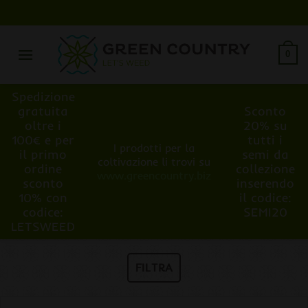
Salta
ai
contenuti
0
Spedizione
gratuita
Sconto
oltre i
20% su
100€ e per
tutti i
I prodotti per la
il primo
semi da
coltivazione li trovi su
ordine
collezione
www.greencountry.biz
sconto
inserendo
10% con
il codice:
codice:
SEMI20
LETSWEED
FILTRA