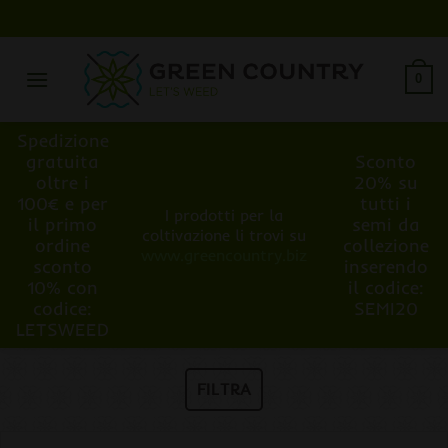
Salta
ai
contenuti
0
Spedizione
gratuita
Sconto
oltre i
20% su
100€ e per
tutti i
I prodotti per la
il primo
semi da
coltivazione li trovi su
ordine
collezione
www.greencountry.biz
sconto
inserendo
10% con
il codice:
codice:
SEMI20
LETSWEED
FILTRA