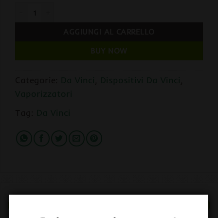
Da Vinci IQ Core BLUE quantità
AGGIUNGI AL CARRELLO
BUY NOW
Categorie:
Da Vinci
,
Dispositivi Da Vinci
,
Vaporizzatori
Tag:
Da Vinci
DESCRIZIONE