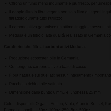
Offrono un fumo meno inquinante e più fresco, per un’esp
Il doppio filtro in fibra vegana non solo filtra gli agenti
filtraggio durante tutto l’utilizzo
Il carbone attivo garantisce un ottimo tiraggio e nessun int
Medusa è un filtro di alta qualità realizzato in Germania 
Caratteristiche filtri ai carboni attivi Medusa:
Produzione ecosostenibile in Germania
Contengono: carbone attivo a base di cocco
Fibra naturale sui due lati: nessun intasamento (importante
Pacchetto richiudibile satinato
Dimensione dalla punta: 6 mm⌀ e lunghezza 25 mm
Colori disponibili: Organic Edition, Viola, Arancio Sunset, Ro
Formati disponibili: 50pz, 100pz, 250+5pz, 500pz.