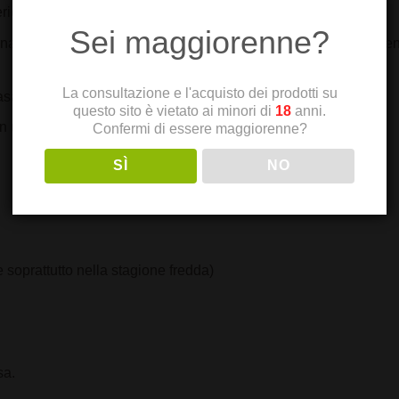
erienza più fluida e piacevole, senza compromessi
Sei maggiorenne?
 inquinanti come ammoniaca, catrame e acido cianidrico, ma mantien
La consultazione e l'acquisto dei prodotti su
asamento del filtro
questo sito è vietato ai minori di
18
anni.
con una metodologia ecologica e sostenibile
Confermi di essere maggiorenne?
SÌ
NO
 soprattutto nella stagione fredda)
sa.