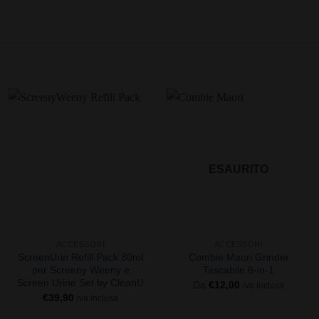
ESAURITO
+
+
ACCESSORI
ACCESSORI
ScreenUrin Refill Pack 80ml
Combie Maori Grinder
per Screeny Weeny e
Tascabile 6-in-1
Screen Urine Set by CleanU
Da
€
12,00
iva inclusa
€
39,90
iva inclusa