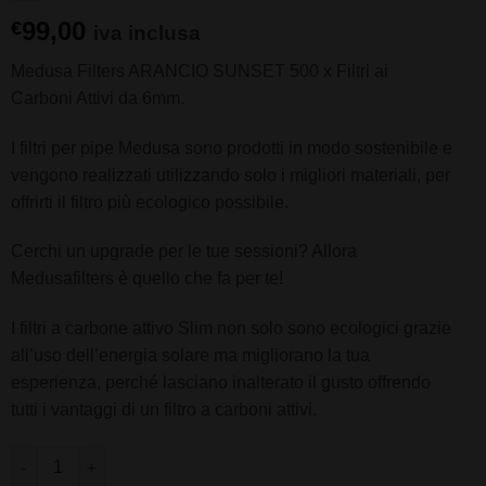
99,00
€
iva inclusa
Medusa Filters ARANCIO SUNSET 500 x Filtri ai
Carboni Attivi da 6mm.
I filtri per pipe Medusa sono prodotti in modo sostenibile e
vengono realizzati utilizzando solo i migliori materiali, per
offrirti il filtro più ecologico possibile.
Cerchi un upgrade per le tue sessioni? Allora
Medusafilters è quello che fa per te!
I filtri a carbone attivo Slim non solo sono ecologici grazie
all’uso dell’energia solare ma migliorano la tua
esperienza, perché lasciano inalterato il gusto offrendo
tutti i vantaggi di un filtro a carboni attivi.
Medusa Filters ARANCIO SUNSET 500 x Filtri ai Carboni Attivi d