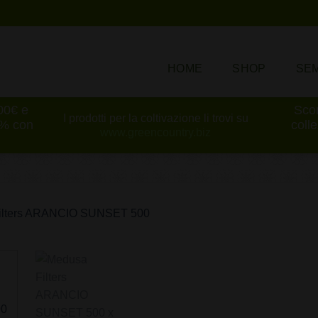
HOME
SHOP
SEM
100€ e
Scon
I prodotti per la coltivazione li trovi su
0% con
coll
www.greencountry.biz