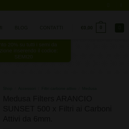
0
€
0,00
I
BLOG
CONTATTI
to 20% su tutti i semi da
ezione inserendo il codice:
SEMI20
Shop
/
Accessori
/
Filtri carbone attivo
/
Medusa
Medusa Filters ARANCIO
SUNSET 500 x Filtri ai Carboni
Attivi da 6mm.