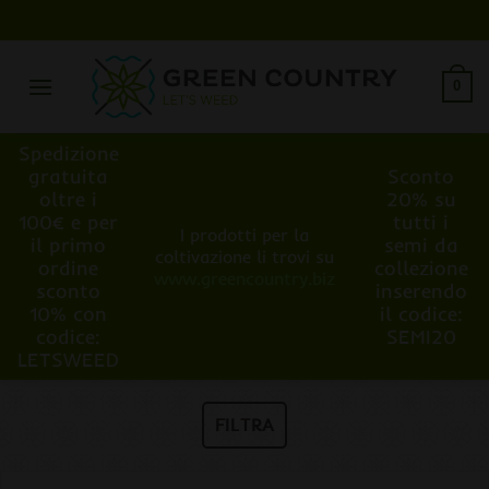
Salta
ai
contenuti
0
Spedizione
gratuita
Sconto
oltre i
20% su
100€ e per
tutti i
I prodotti per la
il primo
semi da
coltivazione li trovi su
ordine
collezione
www.greencountry.biz
sconto
inserendo
10% con
il codice:
codice:
SEMI20
LETSWEED
FILTRA