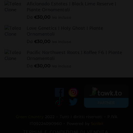
Aficionado Estates | Black Lime Reserve |
Piante Ornamentali
Da
€
30,00
iva inclusa
Love Genetics | Holy Ghost | Piante
Ornamentali
Da
€
30,00
iva inclusa
Pacific Northwest Roots | Koffee F6 | Piante
Ornamentali
Da
€
30,00
iva inclusa
Green Country
2022 - Tutti i diritti riservati - P.IVA
IT09224090960 - Powered by
Scribit
TERMINI E CONDIZIONI DI VENDITA