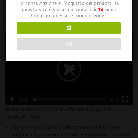
La consultazione e l'acquisto dei prodotti su
Ricarica Rapida con USB-C
questo sito è vietato ai minori di
18
anni.
Preparati per ogni sessione con la ricarica rapida USB-
Confermi di essere maggiorenne?
C. Raggiungi il 100% di carica in meno di 40 minuti.
SÌ
Video
NO
Player
00:00
00:48
In che modo PAX FLOW si differenzia dagli altri
dispositivi PAX?
Abbiamo modificato l’orientamento del forno e
ampliato il percorso dell’aria per garantire sessioni