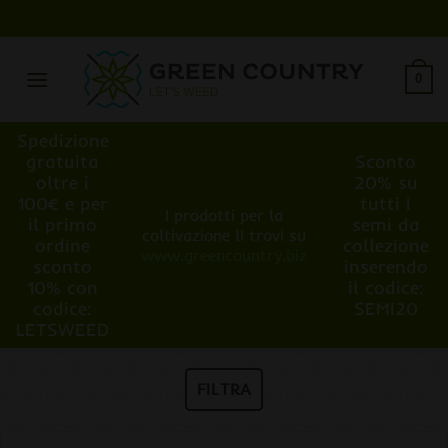
Salta
ai
contenuti
0
Spedizione
gratuita
Sconto
oltre i
20% su
100€ e per
tutti i
I prodotti per la
il primo
semi da
coltivazione li trovi su
ordine
collezione
www.greencountry.biz
sconto
inserendo
10% con
il codice:
codice:
SEMI20
LETSWEED
FILTRA