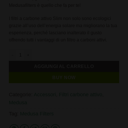
Medusafilters è quello che fa per te!
I filtri a carbone attivo Slim non solo sono ecologici
grazie all’uso dell’energia solare ma migliorano la tua
esperienza, perché lasciano inalterato il gusto
offrendo tutti i vantaggi di un filtro a carboni attivi.
Medusa Filters ORGANIC 250 x Filtri ai Carboni Attivi da 6mm
AGGIUNGI AL CARRELLO
BUY NOW
Categorie:
Accessori
,
Filtri carbone attivo
,
Medusa
Tag:
Medusa Filters