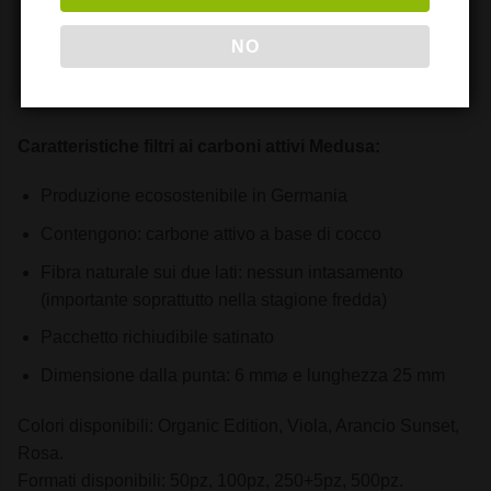
Il carbone attivo garantisce un ottimo tiraggio e nessun
intasamento del filtro
NO
Medusa è un filtro di alta qualità realizzato in Germania
con una metodologia ecologica e sostenibile
Caratteristiche filtri ai carboni attivi Medusa:
Produzione ecosostenibile in Germania
Contengono: carbone attivo a base di cocco
Fibra naturale sui due lati: nessun intasamento
(importante soprattutto nella stagione fredda)
Pacchetto richiudibile satinato
Dimensione dalla punta: 6 mm⌀ e lunghezza 25 mm
Colori disponibili: Organic Edition, Viola, Arancio Sunset,
Rosa.
Formati disponibili: 50pz, 100pz, 250+5pz, 500pz.