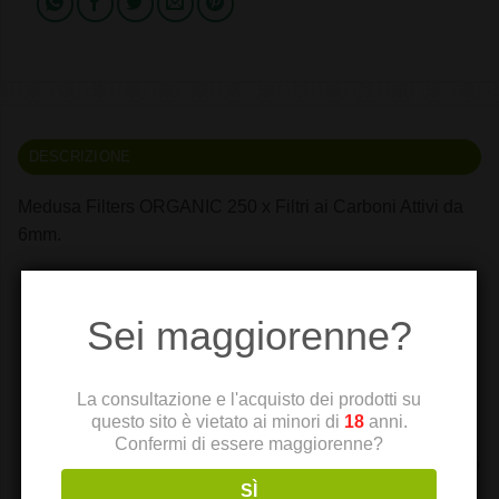
DESCRIZIONE
Medusa Filters ORGANIC 250 x Filtri ai Carboni Attivi da
6mm.
Offrono un fumo meno inquinante e più fresco, per
un’esperienza più fluida e piacevole, senza
Sei maggiorenne?
compromessi
Il doppio filtro in fibra vegana non solo filtra gli agenti
La consultazione e l'acquisto dei prodotti su
inquinanti come ammoniaca, catrame e acido
questo sito è vietato ai minori di
18
anni.
cianidrico, ma mantiene anche il carbone attivo in
Confermi di essere maggiorenne?
posizione per un perfetto filtraggio durante tutto l’utilizzo
SÌ