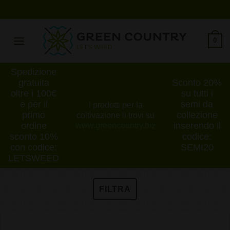
Salta
ai
contenuti
0
Spedizione
gratuita
Sconto 20%
oltre i 100€
su tutti i
e per il
semi da
I prodotti per la
primo
collezione
coltivazione li trovi su
ordine
inserendo il
www.greencountry.biz
sconto 10%
codice:
con codice:
SEMI20
LETSWEED
FILTRA