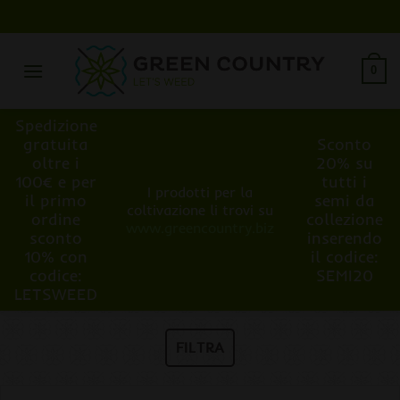
Salta
ai
contenuti
0
Spedizione
gratuita
Sconto
oltre i
20% su
100€ e per
tutti i
I prodotti per la
il primo
semi da
coltivazione li trovi su
ordine
collezione
www.greencountry.biz
sconto
inserendo
10% con
il codice:
codice:
SEMI20
LETSWEED
FILTRA