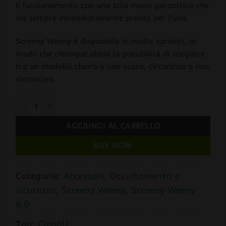
Il funzionamento con una sola mano garantisce che
sia sempre immediatamente pronto per l’uso.
Screeny Weeny è disponibile in molte varianti, in
modo che chiunque abbia la possibilità di scegliere
tra un modello chiaro o uno scuro, circonciso o non
circonciso.
Screeny Weeny 6.0 Black BEAST by CleanU quantità
AGGIUNGI AL CARRELLO
BUY NOW
Categorie:
Accessori
,
Occultamento e
sicurezza
,
Screeny Weeny
,
Screeny Weeny
6.0
Tag:
CleanU