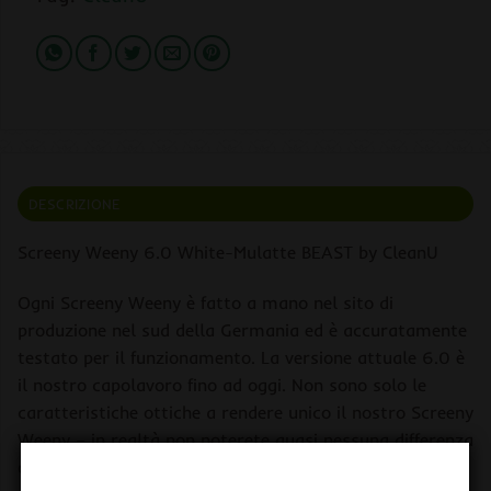
DESCRIZIONE
Screeny Weeny 6.0 White-Mulatte BEAST by CleanU
Ogni Screeny Weeny è fatto a mano nel sito di
produzione nel sud della Germania ed è accuratamente
testato per il funzionamento. La versione attuale 6.0 è
il nostro capolavoro fino ad oggi. Non sono solo le
caratteristiche ottiche a rendere unico il nostro Screeny
Weeny – in realtà non noterete quasi nessuna differenza
con il “vero”.